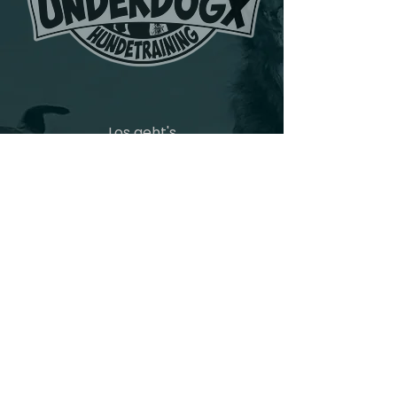
Los geht's
Unser Angebot
Wer macht hier was
Kundenstimmen
Termine
Kontakt
AGB Hundetraining
AGB Hundesitting
Datenschutz
Impressum