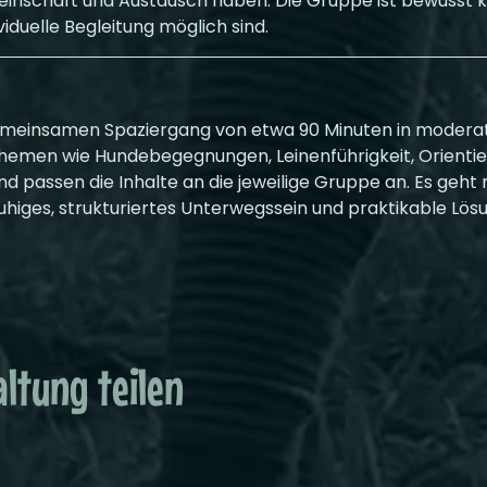
meinschaft und Austausch haben. Die Gruppe ist bewusst kl
viduelle Begleitung möglich sind.
gemeinsamen Spaziergang von etwa 90 Minuten in moder
 Themen wie Hundebegegnungen, Leinenführigkeit, Orient
d passen die Inhalte an die jeweilige Gruppe an. Es geht
uhiges, strukturiertes Unterwegssein und praktikable Lösu
ltung teilen