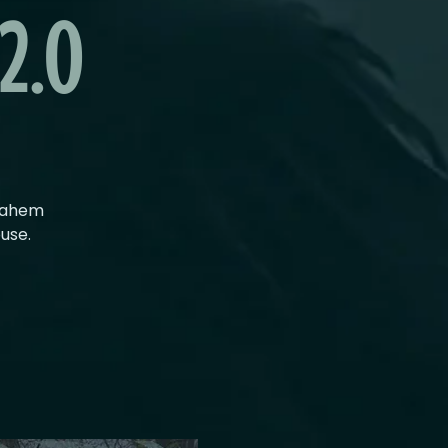
2.0
snahem
use.