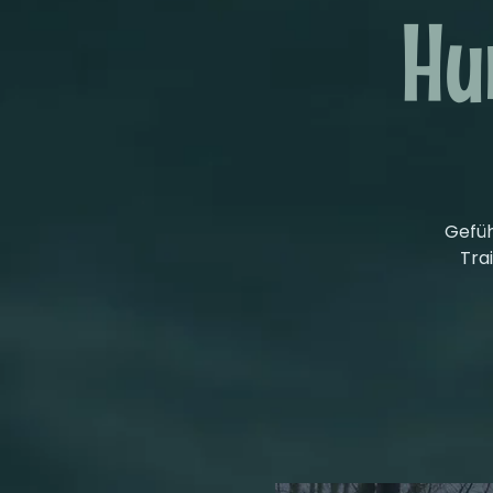
Hu
Gefüh
Tra