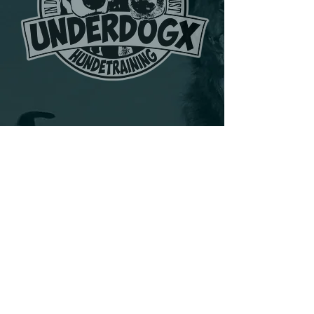
Los geht's
Unser Angebot
Wer macht hier was
Kundenstimmen
Termine
Kontakt
AGB Hundetraining
AGB Hundesitting
Datenschutz
Impressum